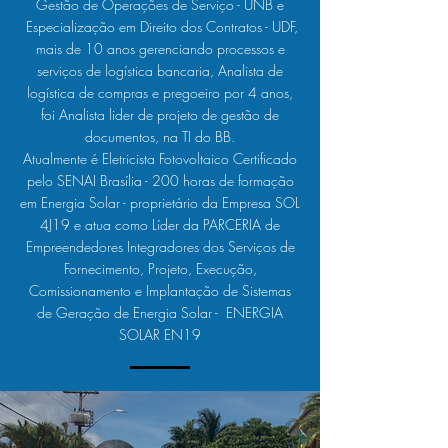
Gestão de Operações de Serviço - UNB e
Especialização em Direito dos Contratos - UDF,
mais de 10 anos gerenciando processos e
serviços de logística bancaria, Analista de
logística de compras e pregoeiro por 4 anos,
foi Analista lider de projeto de gestão de
documentos, na TI do BB.
Atualmente é Eletricista Fotovoltaico Certificado
pelo SENAI Brasília - 200 horas de formação
em Energia Solar - proprietário da Empresa SOL
4J19 e atua como Líder da PARCERIA de
Empreendedores Integradores dos Serviços de
Fornecimento, Projeto, Execução,
Comissionamento e Implantação de Sistemas
de Geração de Energia Solar - ENERGIA
SOLAR EN19