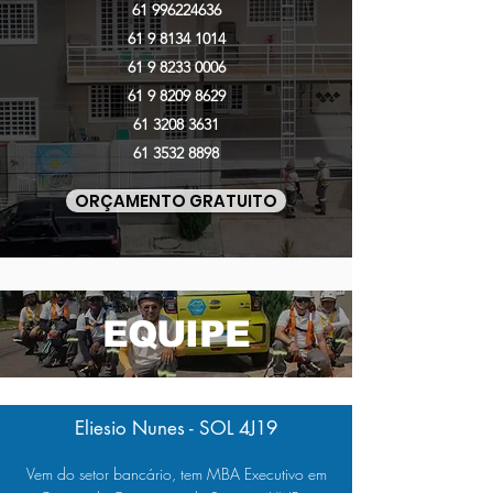
61 996224636
61 9 8134 1014
61 9 8233 0006
61 9 8209 8629
61 3208 3631
61 3532 8898
ORÇAMENTO GRATUITO
EQUIPE
Eliesio Nunes - SOL 4J19
Vem do setor bancário, tem MBA Executivo em