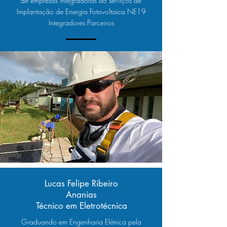
de empresas Integradoras do serviços de
Implantação de Energia Fotovoltaica NE19
Integradores Parceiros
Lucas Felipe Ribeiro
Ananias
Técnico em Eletrotécnica
Graduando em Engenharia Elétrica pela