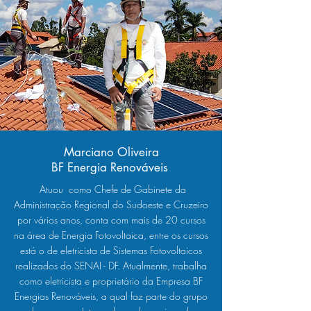
Marciano Oliveira
BF Energia Renováveis
Atuou como Chefe de Gabinete da
Administração Regional do Sudoeste e Cruzeiro
por vários anos, conta com mais de 20 cursos
na área de Energia Fotovoltaica, entre os cursos
está o de eletricista de Sistemas Fotovoltaicos
realizados do SENAI - DF. Atualmente, trabalha
como eletricista e proprietário da Empresa BF
Energias Renováveis, a qual faz parte do grupo