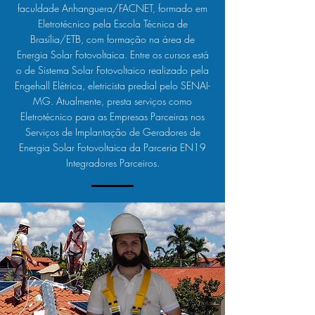
faculdade Anhanguera/FACNET, formado em
Eletrotécnico pela Escola Técnica de
Brasília/ETB, com formação na área de
Energia Solar Fotovoltaica. Entre os cursos está
o de Sistema Solar Fotovoltaico realizado pela
Engehall Elétrica, eletricista predial pelo SENAI-
MG. Atualmente, presta serviços como
Eletrotécnico para as Empresas Parceiras nos
Serviços de Implantação de Geradores de
Energia Solar Fotovoltaica da Parceria EN19
Integradores Parceiros.