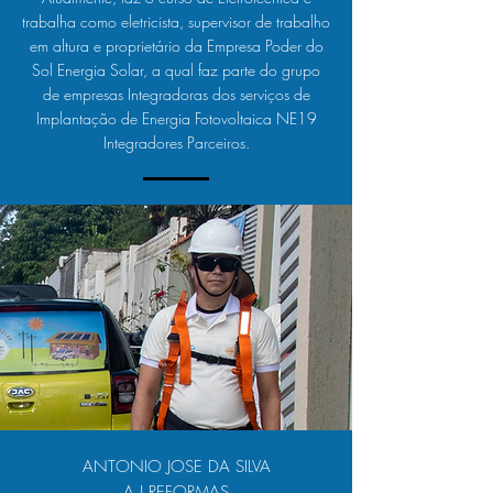
trabalha como eletricista, supervisor de trabalho
em altura e proprietário da Empresa Poder do
Sol Energia Solar, a qual faz parte do grupo
de empresas Integradoras dos serviços de
Implantação de Energia Fotovoltaica NE19
Integradores Parceiros.
ANTONIO JOSE DA SILVA
A J REFORMAS