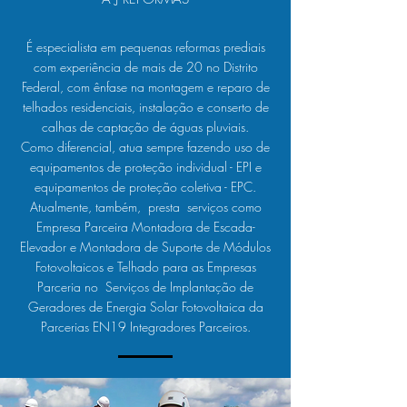
É especialista em pequenas reformas prediais
com experiência de mais de 20 no Distrito
Federal, com ênfase na montagem e reparo de
telhados residenciais, instalação e conserto de
calhas de captação de águas pluviais.
Como diferencial, atua sempre fazendo uso de
equipamentos de proteção individual - EPI e
equipamentos de proteção coletiva - EPC.
Atualmente, também, presta serviços como
Empresa Parceira Montadora de Escada-
Elevador e Montadora de Suporte de Módulos
Fotovoltaicos e Telhado para as Empresas
Parceria no Serviços de Implantação de
Geradores de Energia Solar Fotovoltaica da
Parcerias EN19 Integradores Parceiros.