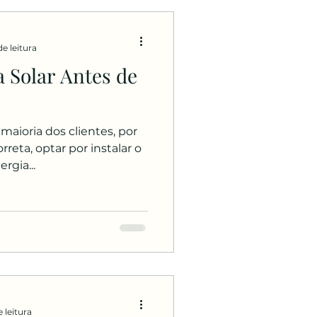
e leitura
a Solar Antes de
aioria dos clientes, por
reta, optar por instalar o
rgia...
 leitura